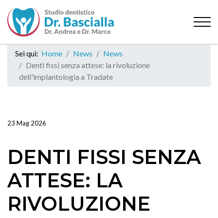
Sei qui:
Home
News
News
Denti fissi senza attese: la rivoluzione
dell'implantologia a Tradate
23 Mag 2026
DENTI FISSI SENZA
ATTESE: LA
RIVOLUZIONE