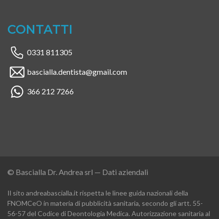
CONTATTI
0331 811305
bascialla.dentista@gmail.com
366 212 7266
© Bascialla Dr. Andrea srl — 
Dati aziendali
Il sito andreabascialla.it rispetta le linee guida nazionali della
FNOMCeO in materia di pubblicità sanitaria, secondo gli artt. 55-
56-57 del Codice di Deontologia Medica. Autorizzazione sanitaria al