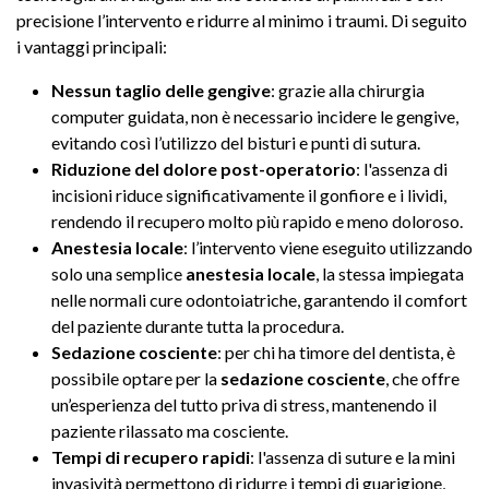
precisione l’intervento e ridurre al minimo i traumi. Di seguito
i vantaggi principali:
Nessun taglio delle gengive
: grazie alla chirurgia
computer guidata, non è necessario incidere le gengive,
evitando così l’utilizzo del bisturi e punti di sutura.
Riduzione del dolore post-operatorio
: l'assenza di
incisioni riduce significativamente il gonfiore e i lividi,
rendendo il recupero molto più rapido e meno doloroso.
Anestesia locale
: l’intervento viene eseguito utilizzando
solo una semplice
anestesia locale
, la stessa impiegata
nelle normali cure odontoiatriche, garantendo il comfort
del paziente durante tutta la procedura.
Sedazione cosciente
: per chi ha timore del dentista, è
possibile optare per la
sedazione cosciente
, che offre
un’esperienza del tutto priva di stress, mantenendo il
paziente rilassato ma cosciente.
Tempi di recupero rapidi
: l'assenza di suture e la mini
invasività permettono di ridurre i tempi di guarigione,