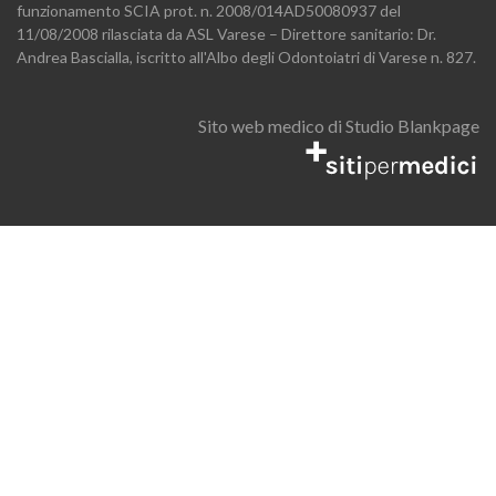
funzionamento SCIA prot. n. 2008/014AD50080937 del
11/08/2008 rilasciata da ASL Varese – Direttore sanitario: Dr.
Andrea Bascialla, iscritto all'Albo degli Odontoiatri di Varese n. 827.
Sito web medico di Studio Blankpage